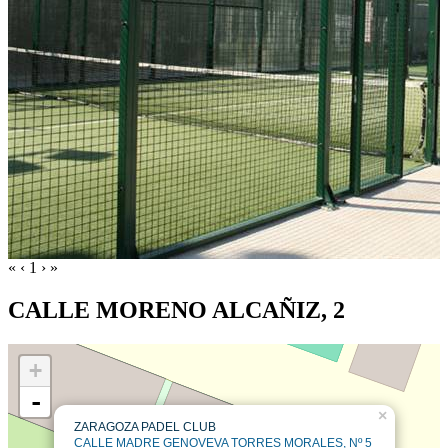
«
‹
1
›
»
CALLE MORENO ALCAÑIZ, 2
+
-
×
ZARAGOZA PADEL CLUB
CALLE MADRE GENOVEVA TORRES MORALES, Nº 5